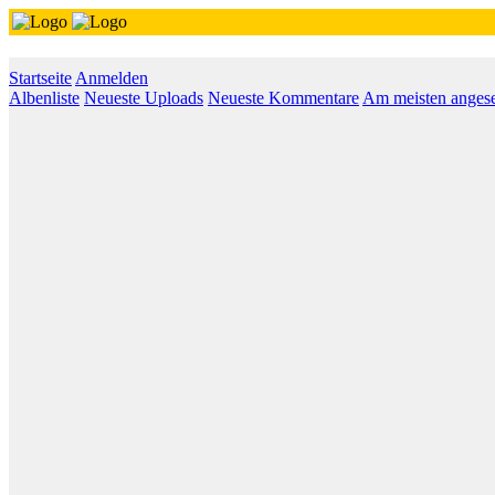
Startseite
Anmelden
Albenliste
Neueste Uploads
Neueste Kommentare
Am meisten anges